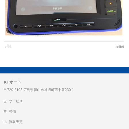
seibi
toilet
KTオート
〒720-2103 広島県福山市神辺町西中条230-1
サービス
整備
買取査定